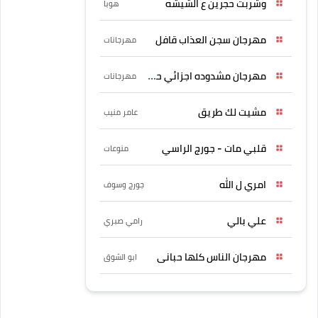
وشربت حجرين ع الشيشه
هوبا
مهرجان سجن العذاب قافل
مهرجانات
مهرجان مشدوده اجزائي حربونى
مهرجانات
مشيت لك طريق
عامر منيب
قلبي مات - جورج الراسي
منوعات
امري ل الله
جورج وسوف
علي بالي
رامي صبري
مهرجان الناس كلها حبانى
ابو الشوق