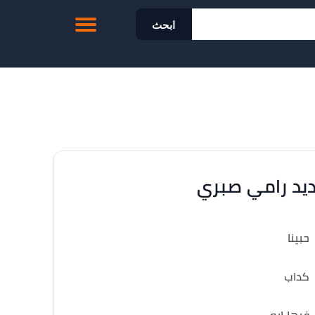
ابحث
يد رامي صبري
حبينا
كداب