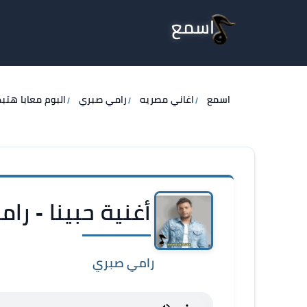
اسمع
اسمع
اغاني مصريه
رامي صبري
البوم معابا هتبد
أغنية حبينا - را
رامي صبري