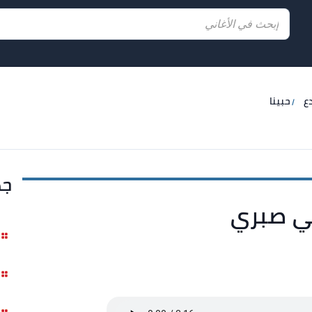
ع
حبينا
جد
مي صبري