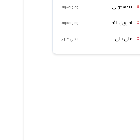
بيحسدوني
جورج وسوف
امري ل الله
جورج وسوف
علي بالي
رامي صبري