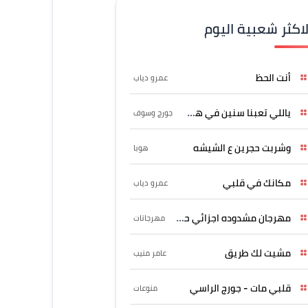
لاكثر شعبية اليوم
أنت الحظ
عمرو دياب
ياللي تعبنا سنين في هواه
جورج وسوف
وشربت حجرين ع الشيشه
هوبا
مكانك في قلبي
عمرو دياب
مهرجان مشدوده اجزائي حربونى
مهرجانات
مشيت لك طريق
عامر منيب
قلبي مات - جورج الراسي
منوعات