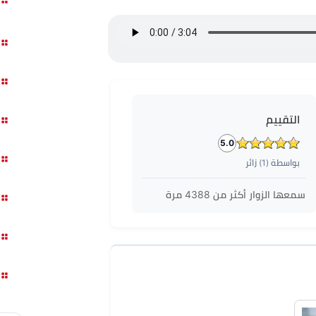
التقييم
5.0
بواسطة (
1
) زائر
سمعها الزوار أكثر من
4388
مرة