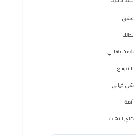
كلما اذكرك
عشق
لحالك
شفت ياقلبي
لا تتوقع
شي خيالي
أزمة
هاي النهاية