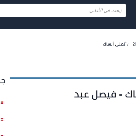
أتمنى أنساك
جد
اك - فيصل عبد