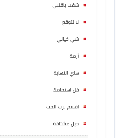
شفت ياقلبي
لا تتوقع
شي خيالي
أزمة
هاي النهاية
قل اهتمامك
اقسم برب الحب
حيل مشتاقة