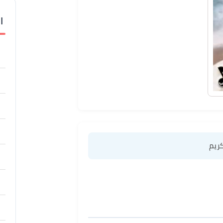
ا
كريم