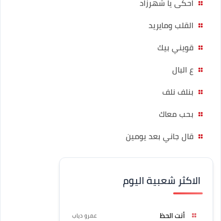
احكى يا شهرزاد
القلب ومايريد
قويني بيك
ع البال
بنلف نلف
بحب معاك
قال جاني بعد يومين
الاكثر شعبية اليوم
أنت الحظ
عمرو دياب