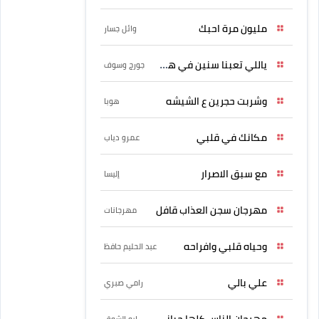
مليون مرة احبك
وائل جسار
ياللي تعبنا سنين في هواه
جورج وسوف
وشربت حجرين ع الشيشه
هوبا
مكانك في قلبي
عمرو دياب
مع سبق الاصرار
إليسا
مهرجان سجن العذاب قافل
مهرجانات
وحياه قلبي وافراحه
عبد الحليم حافظ
علي بالي
رامي صبري
مهرجان الناس كلها حبانى
ابو الشوق