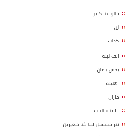
قالو عنا كتير
زن
كداب
الف ليله
بحس بامان
هليلة
مازال
علمناه الحب
تتر مسلسل لما كنا صغيرين