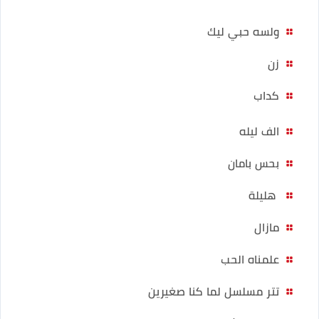
ولسه حبي ليك
زن
كداب
الف ليله
بحس بامان
هليلة
مازال
علمناه الحب
تتر مسلسل لما كنا صغيرين