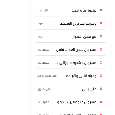
مليون مرة احبك
وائل جسار
وشربت حجرين ع الشيشه
هوبا
مع سبق الاصرار
إليسا
مهرجان سجن العذاب قافل
مهرجانات
مهرجان مشدوده اجزائي حربونى
مهرجانات
وحياه قلبي وافراحه
عبد الحليم حافظ
علي بالي
رامي صبري
مهرجان متجمعين كلكو و
مهرجانات
مهرجان الناس كلها حبانى
ابو الشوق