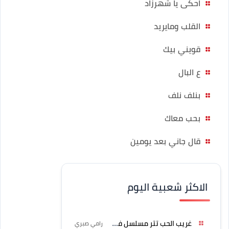
احكى يا شهرزاد
القلب ومايريد
قويني بيك
ع البال
بنلف نلف
بحب معاك
قال جاني بعد يومين
الاكثر شعبية اليوم
غريب الحب تتر مسلسل فرصة
رامي صبري