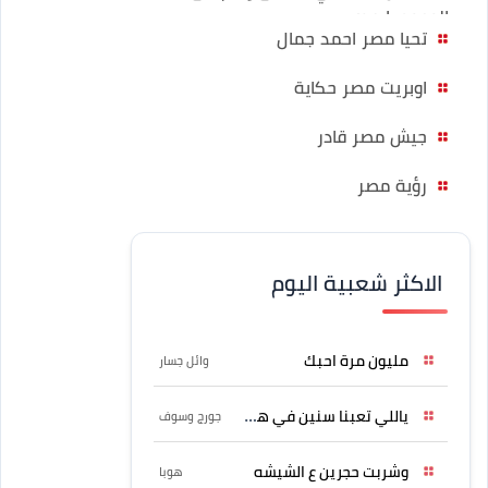
الوجود يا مصر
تحيا مصر احمد جمال
اوبريت مصر حكاية
جيش مصر قادر
رؤية مصر
الاكثر شعبية اليوم
مليون مرة احبك
وائل جسار
ياللي تعبنا سنين في هواه
جورج وسوف
وشربت حجرين ع الشيشه
هوبا